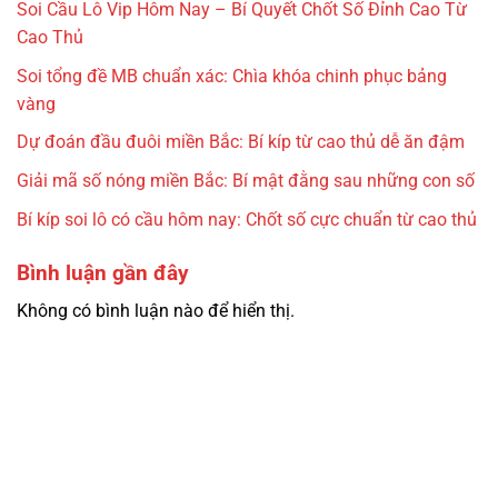
Soi Cầu Lô Vip Hôm Nay – Bí Quyết Chốt Số Đỉnh Cao Từ
Cao Thủ
Soi tổng đề MB chuẩn xác: Chìa khóa chinh phục bảng
vàng
Dự đoán đầu đuôi miền Bắc: Bí kíp từ cao thủ dễ ăn đậm
Giải mã số nóng miền Bắc: Bí mật đằng sau những con số
Bí kíp soi lô có cầu hôm nay: Chốt số cực chuẩn từ cao thủ
Bình luận gần đây
Không có bình luận nào để hiển thị.