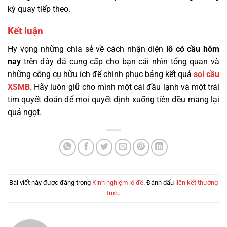
kỳ quay tiếp theo.
Kết luận
Hy vọng những chia sẻ về cách nhận diện
lô có cầu hôm
nay
trên đây đã cung cấp cho bạn cái nhìn tổng quan và
những công cụ hữu ích để chinh phục bảng kết quả
soi cầu
XSMB
. Hãy luôn giữ cho mình một cái đầu lạnh và một trái
tim quyết đoán để mọi quyết định xuống tiền đều mang lại
quả ngọt.
Bài viết này được đăng trong
Kinh nghiệm lô đề
. Đánh dấu
liên kết thường
trực
.