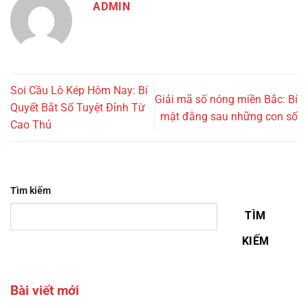
ADMIN
Soi Cầu Lô Kép Hôm Nay: Bí
Giải mã số nóng miền Bắc: Bí
Quyết Bắt Số Tuyệt Đỉnh Từ
mật đằng sau những con số
Cao Thủ
Tìm kiếm
TÌM
KIẾM
Bài viết mới