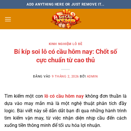
Bỏ
ADD ANYTHING HERE OR JUST REMOVE IT...
qua
nội
dung
KINH NGHIỆM LÔ ĐỀ
Bí kíp soi lô có cầu hôm nay: Chốt số
cực chuẩn từ cao thủ
ĐĂNG VÀO
9 THÁNG 2, 2026
BỞI
ADMIN
Tìm kiếm một con
lô có cầu hôm nay
không đơn thuần là
dựa vào may mắn mà là một nghệ thuật phân tích đầy
logic. Bài viết này sẽ dẫn dắt bạn đi qua những hành trình
tìm kiếm vận may, từ việc nhận diện nhịp cầu đến cách
xuống tiền thông minh để tối ưu hóa lợi nhuận.