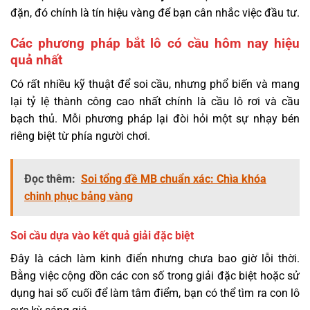
đặn, đó chính là tín hiệu vàng để bạn cân nhắc việc đầu tư.
Các phương pháp bắt lô có cầu hôm nay hiệu
quả nhất
Có rất nhiều kỹ thuật để soi cầu, nhưng phổ biến và mang
lại tỷ lệ thành công cao nhất chính là cầu lô rơi và cầu
bạch thủ. Mỗi phương pháp lại đòi hỏi một sự nhạy bén
riêng biệt từ phía người chơi.
Đọc thêm:
Soi tổng đề MB chuẩn xác: Chìa khóa
chinh phục bảng vàng
Soi cầu dựa vào kết quả giải đặc biệt
Đây là cách làm kinh điển nhưng chưa bao giờ lỗi thời.
Bằng việc cộng dồn các con số trong giải đặc biệt hoặc sử
dụng hai số cuối để làm tâm điểm, bạn có thể tìm ra con lô