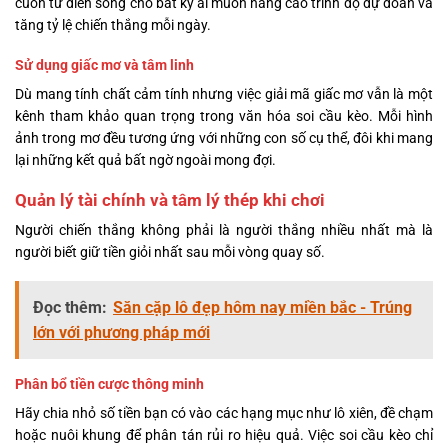
cuốn từ điển sống cho bất kỳ ai muốn nâng cao trình độ dự đoán và
tăng tỷ lệ chiến thắng mỗi ngày.
Sử dụng giấc mơ và tâm linh
Dù mang tính chất cảm tính nhưng việc giải mã giấc mơ vẫn là một
kênh tham khảo quan trọng trong văn hóa soi cầu kèo. Mỗi hình
ảnh trong mơ đều tương ứng với những con số cụ thể, đôi khi mang
lại những kết quả bất ngờ ngoài mong đợi.
Quản lý tài chính và tâm lý thép khi chơi
Người chiến thắng không phải là người thắng nhiều nhất mà là
người biết giữ tiền giỏi nhất sau mỗi vòng quay số.
Đọc thêm:
Săn cặp lô đẹp hôm nay miền bắc - Trúng
lớn với phương pháp mới
Phân bổ tiền cược thông minh
Hãy chia nhỏ số tiền bạn có vào các hạng mục như lô xiên, đề chạm
hoặc nuôi khung để phân tán rủi ro hiệu quả. Việc soi cầu kèo chỉ