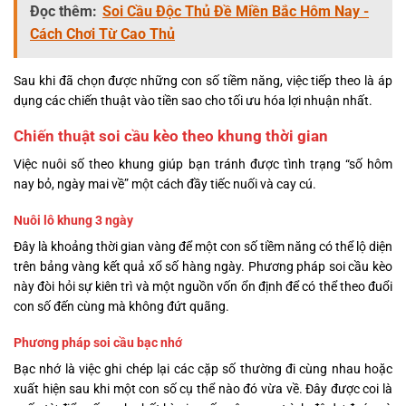
Đọc thêm:
Soi Cầu Độc Thủ Đề Miền Bắc Hôm Nay -
Cách Chơi Từ Cao Thủ
Sau khi đã chọn được những con số tiềm năng, việc tiếp theo là áp
dụng các chiến thuật vào tiền sao cho tối ưu hóa lợi nhuận nhất.
Chiến thuật soi cầu kèo theo khung thời gian
Việc nuôi số theo khung giúp bạn tránh được tình trạng “số hôm
nay bỏ, ngày mai về” một cách đầy tiếc nuối và cay cú.
Nuôi lô khung 3 ngày
Đây là khoảng thời gian vàng để một con số tiềm năng có thể lộ diện
trên bảng vàng kết quả xổ số hàng ngày. Phương pháp soi cầu kèo
này đòi hỏi sự kiên trì và một nguồn vốn ổn định để có thể theo đuổi
con số đến cùng mà không đứt quãng.
Phương pháp soi cầu bạc nhớ
Bạc nhớ là việc ghi chép lại các cặp số thường đi cùng nhau hoặc
xuất hiện sau khi một con số cụ thể nào đó vừa về. Đây được coi là