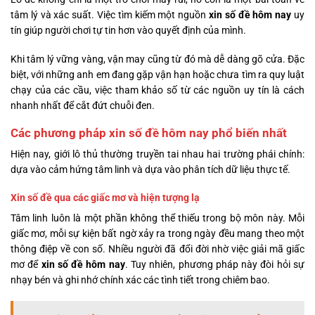
tâm lý và xác suất. Việc tìm kiếm một nguồn
xin số đề hôm nay
uy
tín giúp người chơi tự tin hơn vào quyết định của mình.
Khi tâm lý vững vàng, vận may cũng từ đó mà dễ dàng gõ cửa. Đặc
biệt, với những anh em đang gặp vận hạn hoặc chưa tìm ra quy luật
chạy của các cầu, việc tham khảo số từ các nguồn uy tín là cách
nhanh nhất để cắt đứt chuỗi đen.
Các phương pháp xin số đề hôm nay phổ biến nhất
Hiện nay, giới lô thủ thường truyền tai nhau hai trường phái chính:
dựa vào cảm hứng tâm linh và dựa vào phân tích dữ liệu thực tế.
Xin số đề qua các giấc mơ và hiện tượng lạ
Tâm linh luôn là một phần không thể thiếu trong bộ môn này. Mỗi
giấc mơ, mỗi sự kiện bất ngờ xảy ra trong ngày đều mang theo một
thông điệp về con số. Nhiều người đã đổi đời nhờ việc giải mã giấc
mơ để
xin số đề hôm nay
. Tuy nhiên, phương pháp này đòi hỏi sự
nhạy bén và ghi nhớ chính xác các tình tiết trong chiêm bao.