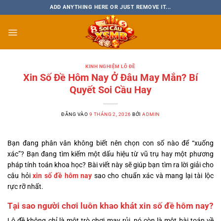
Bỏ
ADD ANYTHING HERE OR JUST REMOVE IT...
qua
nội
dung
KINH NGHIỆM LÔ ĐỀ
Xin Số Đề Hôm Nay Ở Đâu May Mắn? Bí
Quyết Soi Cầu Hay
ĐĂNG VÀO
9 THÁNG 2, 2026
BỞI
ADMIN
Bạn đang phân vân không biết nên chọn con số nào để “xuống
xác”? Bạn đang tìm kiếm một dấu hiệu từ vũ trụ hay một phương
pháp tính toán khoa học? Bài viết này sẽ giúp bạn tìm ra lời giải cho
câu hỏi
xin số đề hôm nay
sao cho chuẩn xác và mang lại tài lộc
rực rỡ nhất.
Tại sao người chơi luôn khao khát xin số đề hôm nay?
Lô đề không chỉ là một trò chơi may rủi, nó còn là một bài toán về