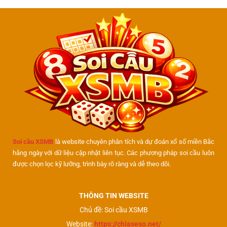
Soi cầu XSMB
là website chuyên phân tích và dự đoán xổ số miền Bắc
hằng ngày với dữ liệu cập nhật liên tục. Các phương pháp soi cầu luôn
được chọn lọc kỹ lưỡng, trình bày rõ ràng và dễ theo dõi.
THÔNG TIN WEBSITE
Chủ đề: Soi cầu XSMB
Website:
https://chiaseso.net/