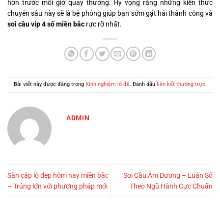
hơn trước mỗi giờ quay thưởng. Hy vọng rằng những kiến thức
chuyên sâu này sẽ là bệ phóng giúp bạn sớm gặt hái thành công và
soi cầu vip 4 số miền bắc
rực rỡ nhất.
Bài viết này được đăng trong
Kinh nghiệm lô đề
. Đánh dấu
liên kết thường trực
.
ADMIN
Săn cặp lô đẹp hôm nay miền bắc
Soi Cầu Âm Dương – Luận Số
– Trúng lớn với phương pháp mới
Theo Ngũ Hành Cực Chuẩn