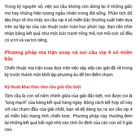
Trong kỷ nguyên số, việc soi cầu không còn dừng lại ở những giấc
mơ hay những hiện tượng ngẫu nhiên trong đời sống. Phân tích dữ
liệu thực tế cho thấy soi cầu vip 4 số miền bắc thường xuất hiện dựa
trên sự lặp lại của các thuật toán toán học phức tạp. Bạn cần nhìn
nhận bảng kết quả như một bức tranh tổng thể, nơi mỗi con số đều
có vị trí và vai trò riêng.
Phương pháp ma trận xoay và soi cầu vip 4 số miền
bắc
Chiến thuật ma trận xoay dựa trên việc sắp xếp các giải đã về trong
kỳ trước thành một khối lập phương ảo để tìm điểm chạm.
Kỹ thuật khai thác tâm cầu giải đặc biệt
Tâm cầu là con số nằm chính giữa của giải đặc biệt, nơi được coi là
“long mạch” của bảng kết quả hàng ngày. Bằng cách kết hợp số này
với các chạm đầu của giải nhất, bạn sẽ dễ dàng lọc ra soi cầu vip 4
số miền bắc mang tính chiến lược. Phương pháp này thường đem
lại những kết quả bất ngờ nhờ vào tính ổn định của các con số ở giải
cao.