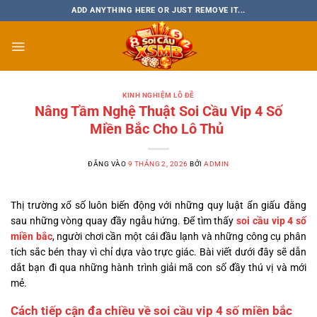
Bỏ
ADD ANYTHING HERE OR JUST REMOVE IT...
qua
nội
dung
KINH NGHIỆM LÔ ĐỀ
Nâng Tầm Nghệ Thuật Soi Cầu Vip 4 Số
Miền Bắc Cho Lô Thủ
ĐĂNG VÀO
9 THÁNG 2, 2026
BỞI
ADMIN
Thị trường xổ số luôn biến động với những quy luật ẩn giấu đằng
sau những vòng quay đầy ngẫu hứng. Để tìm thấy
soi cầu vip 4 số
miền bắc
, người chơi cần một cái đầu lạnh và những công cụ phân
tích sắc bén thay vì chỉ dựa vào trực giác. Bài viết dưới đây sẽ dẫn
dắt bạn đi qua những hành trình giải mã con số đầy thú vị và mới
mẻ.
Cách tiếp cận đa chiều về soi cầu vip 4 số miền bắc